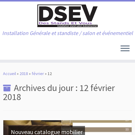
Installation Générale et standiste / salon et événementiel
Skip
to
Accueil
»
2018
»
février
»
12
content
Archives du jour :
12 février
2018
Nouveau catalogue mobilier