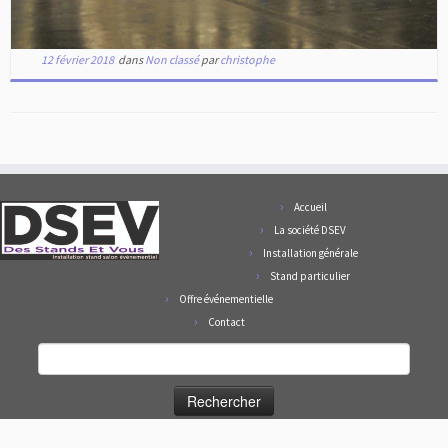
12 février 2018
dans
Non classé
par
christophe
Accueil
La société DSEV
Installation générale
Stand particulier
Offre événementielle
Contact
Rechercher :